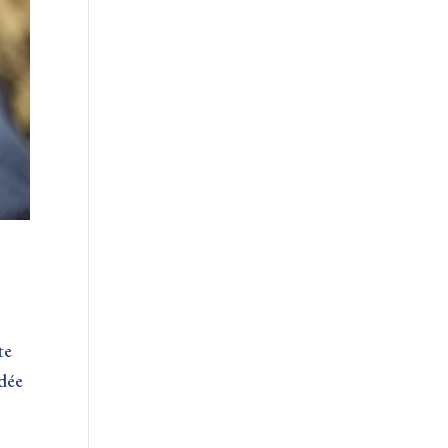
te
idée